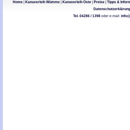
Home
|
Kanuverleih Wümme
|
Kanuverleih Oste
|
Preise
|
Tipps & Infor
Datenschutzerklärun
Tel. 04286 / 1398
oder e-mail:
info