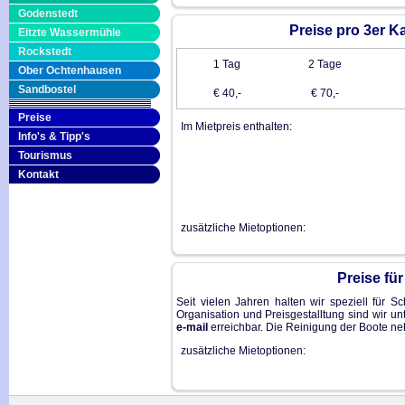
Godenstedt
Preise pro 3er K
Eitzte Wassermühle
Rockstedt
1 Tag
2 Tage
Ober Ochtenhausen
Sandbostel
€ 40,-
€ 70,-
Preise
Im Mietpreis enthalten:
Info's & Tipp's
Tourismus
Kontakt
zusätzliche Mietoptionen:
Preise fü
Seit vielen Jahren halten wir speziell für 
Organisation und Preisgestalltung sind wir u
e-mail
erreichbar. Die Reinigung der Boote ne
zusätzliche Mietoptionen: