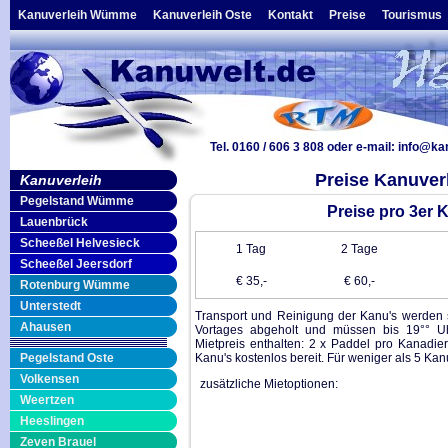
Kanuverleih Wümme
Kanuverleih Oste
Kontakt
Preise
Tourismus
Tel. 0160 / 606 3 808
oder e-mail:
info@ka
Preise Kanuve
Kanuverleih
Pegelstand Wümme
Preise pro 3er 
Lauenbrück
Scheeßel Helvesieck
1 Tag
2 Tage
Scheeßel Jeersdorf
€ 35,-
€ 60,-
Rotenburg Wümme
Unterstedt
Transport und Reinigung der Kanu's werden s
Ahausen
Vortages abgeholt und müssen bis 19°° U
Mietpreis enthalten: 2 x Paddel pro Kanadier
Pegelstand Oste
Kanu's kostenlos bereit. Für weniger als 5 Kanu
Volkensen
zusätzliche Mietoptionen:
Weertzen
Heeslingen
Zeven Brauel