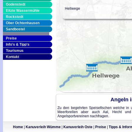
Godenstedt
Hellwege
Eitzte Wassermühle
Rockstedt
Ober Ochtenhausen
Sandbostel
Preise
Info's & Tipp's
Tourismus
Kontakt
Angeln 
Zu den begehrten Speisefischen welche in 
Meerforellen aber auch Aal, Hecht und 
Angelsportvereinen nachfragen.
Home
|
Kanuverleih Wümme
|
Kanuverleih Oste
|
Preise
|
Tipps & Infor