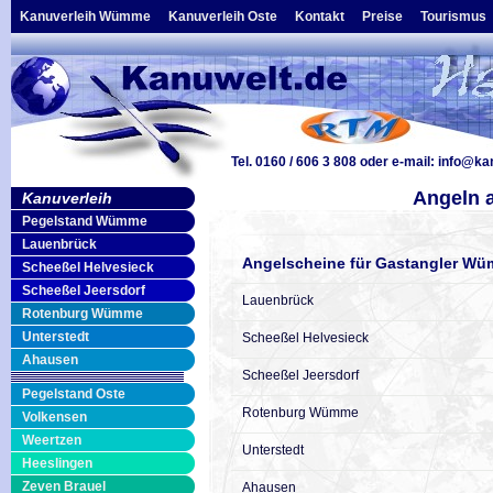
Kanuverleih Wümme
Kanuverleih Oste
Kontakt
Preise
Tourismus
Tel. 0160 / 606 3 808
oder e-mail:
info@ka
Angeln 
Kanuverleih
Pegelstand Wümme
Lauenbrück
Angelscheine für Gastangler W
Scheeßel Helvesieck
Scheeßel Jeersdorf
Lauenbrück
Rotenburg Wümme
Unterstedt
Scheeßel Helvesieck
Ahausen
Scheeßel Jeersdorf
Pegelstand Oste
Rotenburg Wümme
Volkensen
Weertzen
Unterstedt
Heeslingen
Zeven Brauel
Ahausen