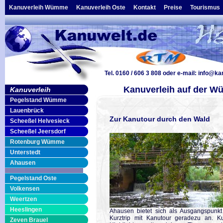
Kanuverleih Wümme
Kanuverleih Oste
Kontakt
Preise
Tourismus
Tel. 0160 / 606 3 808
oder e-mail:
info@ka
Kanuverleih auf der 
Kanuverleih
Pegelstand Wümme
Lauenbrück
Zur Kanutour durch den Wald
Scheeßel Helvesieck
Scheeßel Jeersdorf
Rotenburg Wümme
Unterstedt
Ahausen
Pegelstand Oste
Volkensen
Weertzen
Heeslingen
Ahausen bietet sich als Ausgangspunkt
Kurztrip mit Kanutour geradezu an. Ku
Zeven Brauel