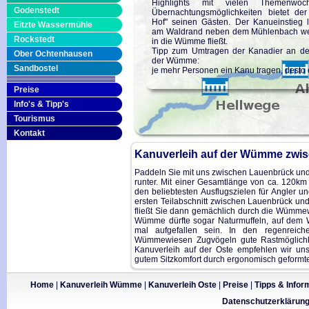
Highlights mit vielen Themenwo
Godenstedt
Übernachtungsmöglichkeiten bietet de
Hof" seinen Gästen. Der Kanueinstieg li
Eitzte Wassermühle
am Waldrand neben dem Mühlenbach wel
Rockstedt
in die Wümme fließt.
Tipp zum Umtragen der Kanadier an d
Ober Ochtenhausen
der Wümme:
Sandbostel
je mehr Personen ein Kanu tragen, desto 
Preise
Info's & Tipp's
Tourismus
Kontakt
Kanuverleih auf der Wümme zwis
Paddeln Sie mit uns zwischen Lauenbrück und
runter. Mit einer Gesamtlänge von ca. 120km 
den beliebtesten Ausflugszielen für Angler u
ersten Teilabschnitt zwischen Lauenbrück und
fließt Sie dann gemächlich durch die Wümm
Wümme dürfte sogar Naturmuffeln, auf dem
mal aufgefallen sein. In den regenreic
Wümmewiesen Zugvögeln gute Rastmöglichke
Kanuverleih auf der Oste empfehlen wir un
gutem Sitzkomfort durch ergonomisch geformte
Home
|
Kanuverleih Wümme
|
Kanuverleih Oste
|
Preise
|
Tipps & Infor
Datenschutzerklärun