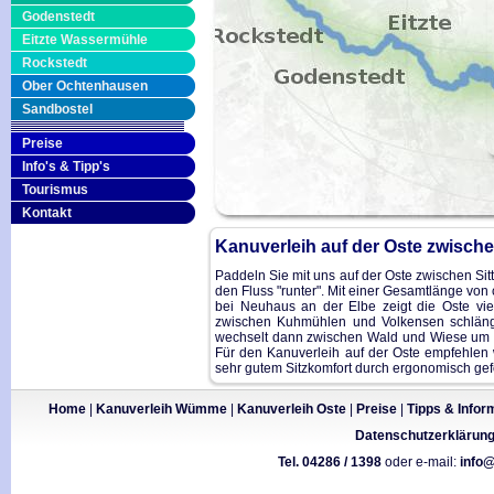
Godenstedt
Eitzte Wassermühle
Rockstedt
Ober Ochtenhausen
Sandbostel
Preise
Info's & Tipp's
Tourismus
Kontakt
Kanuverleih auf der Oste zwisch
Paddeln Sie mit uns auf der Oste zwischen Si
den Fluss "runter". Mit einer Gesamtlänge von
bei Neuhaus an der Elbe zeigt die Oste viel
zwischen Kuhmühlen und Volkensen schlänge
wechselt dann zwischen Wald und Wiese um be
Für den Kanuverleih auf der Oste empfehlen 
sehr gutem Sitzkomfort durch ergonomisch gef
Home
|
Kanuverleih Wümme
|
Kanuverleih Oste
|
Preise
|
Tipps & Infor
Datenschutzerklärun
Tel. 04286 / 1398
oder e-mail:
info