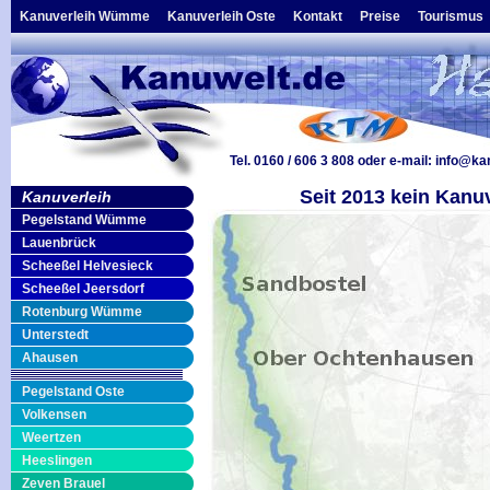
Kanuverleih Wümme
Kanuverleih Oste
Kontakt
Preise
Tourismus
Tel. 0160 / 606 3 808
oder e-mail:
info@ka
Seit 2013 kein Kanu
Kanuverleih
Pegelstand Wümme
Lauenbrück
Scheeßel Helvesieck
Scheeßel Jeersdorf
Rotenburg Wümme
Unterstedt
Ahausen
Pegelstand Oste
Volkensen
Weertzen
Heeslingen
Zeven Brauel