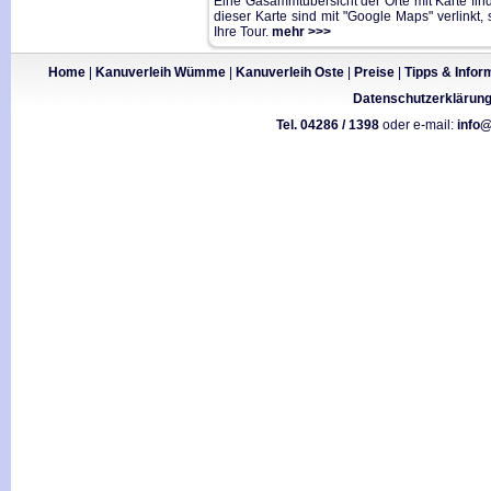
Eine Gasammtübersicht der Orte mit Karte find
dieser Karte sind mit "Google Maps" verlinkt
Ihre Tour.
mehr >>>
Home
|
Kanuverleih Wümme
|
Kanuverleih Oste
|
Preise
|
Tipps & Infor
Datenschutzerklärun
Tel. 04286 / 1398
oder e-mail:
info