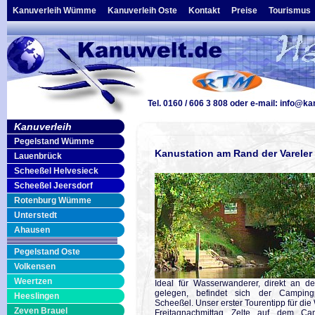
Kanuverleih Wümme
Kanuverleih Oste
Kontakt
Preise
Tourismus
Tel. 0160 / 606 3 808
oder e-mail:
info@ka
Kanuverleih
Pegelstand Wümme
Kanustation am Rand der Vareler
Lauenbrück
Scheeßel Helvesieck
Scheeßel Jeersdorf
Rotenburg Wümme
Unterstedt
Ahausen
Pegelstand Oste
Volkensen
Weertzen
Ideal für Wasserwanderer, direkt an 
gelegen, befindet sich der Camping
Heeslingen
Scheeßel. Unser erster Tourentipp für d
Zeven Brauel
Freitagnachmittag Zelte auf dem Cam