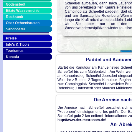
Scheeßel aufbauen, dann nach Lauenbr
Godenstedt
von uns bereitgestellten Kanu's einsteig
Eitzte Wassermühle
Campingplatz Scheeßel paddeln, dort ü
und am Samstag bis Rotenburg Wümm
Rockstedt
lange die Kraft reicht weiterpaddeln. Le
Ober Ochtenhausen
wir Sie aber nur an den offi
Wasserwanderrastplätzen wieder rausfisch
Sandbostel
Preise
Info's & Tipp's
Tourismus
Kontakt
Paddel und Kanuverl
Startet die Kanutour am Kanueinstieg Scheeß
Scheeßel bis zum Mühlenteich. Am Wehr werd
am Kanueinstieg Scheeßel Jeersdorf eingesetz
Wollt Ihr z.B. eine 2-Tages Kanutour: Begin
zum Campingplatz Scheeßel Helvesieker Brück
Rotenburg, Unterstedt oder Ahauser Mühlenwe
Die Anreise nach
Die Anreise nach Scheeßel gestalltet sich 
"Metronom" einsteigen und los geht's. Der B
Scheeßel gute 2 km entfernt. Informationen 
http://www.der-metronom.de
/
An- Abrei