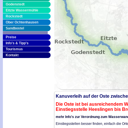
Godenstedt
Eitzte Wassermühle
Rockstedt
Ober Ochtenhausen
Sandbostel
Preise
Info's & Tipp's
Tourismus
Kontakt
Kanuverleih auf der Oste zwisch
Die Oste ist bei ausreichendem W
Einstiegsstelle Heeslingen bis B
mehr Info's zur Verordnung zum Wasserwan
Einstiegsstellen besser finden, einfach die Ort