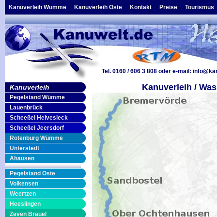
Kanuverleih Wümme
Kanuverleih Oste
Kontakt
Preise
Tourismus
Tel. 0160 / 606 3 808
oder e-mail:
info@ka
Kanuverleih / Was
Kanuverleih
Pegelstand Wümme
Lauenbrück
Scheeßel Helvesieck
Scheeßel Jeersdorf
Rotenburg Wümme
Unterstedt
Ahausen
Pegelstand Oste
Volkensen
Weertzen
Heeslingen
Zeven Brauel