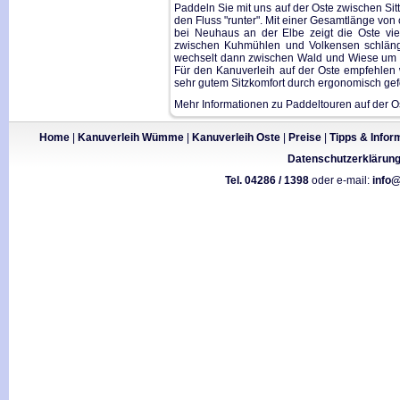
Paddeln Sie mit uns auf der Oste zwischen Si
den Fluss "runter". Mit einer Gesamtlänge von
bei Neuhaus an der Elbe zeigt die Oste viel
zwischen Kuhmühlen und Volkensen schlänge
wechselt dann zwischen Wald und Wiese um be
Für den Kanuverleih auf der Oste empfehlen 
sehr gutem Sitzkomfort durch ergonomisch gef
Mehr Informationen zu Paddeltouren auf der O
Home
|
Kanuverleih Wümme
|
Kanuverleih Oste
|
Preise
|
Tipps & Infor
Datenschutzerklärun
Tel. 04286 / 1398
oder e-mail:
info