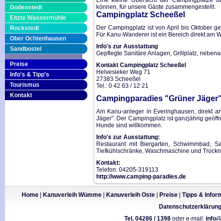
Eine kleine Übersicht der Cämpingplätze 
können, für unsere Gäste zusammengestellt.
Godenstedt
Campingplatz Scheeßel
Eitzte Wassermühle
Der Campingplatz ist von April bis Oktober g
Rockstedt
Für Kanu-Wanderer ist ein Bereich direkt am W
Ober Ochtenhausen
Info's zur Ausstattung
Sandbostel
Gepflegte Sanitäre Anlagen, Grillplatz, neben
Preise
Kontakt Campingplatz Scheeßel
Helvesieker Weg 71
Info's & Tipp's
27383 Scheeßel
Tourismus
Tel.: 0 42 63 / 12 21
Kontakt
Campingparadies "Grüner Jäger
Am Kanu-anleger in Everinghausen, direkt a
Jäger". Der Campingplatz ist ganzjährig geöffn
Hunde sind willkommen.
Info's zur Ausstattung:
Restaurant mit Biergarten, Schwimmbad, Sau
Tiefkühlschränke, Waschmaschine und Trockn
Kontakt:
Telefon: 04205-319113
http://www.camping-paradies.de
Home
|
Kanuverleih Wümme
|
Kanuverleih Oste
|
Preise
|
Tipps & Infor
Datenschutzerklärun
Tel. 04286 / 1398
oder e-mail:
info