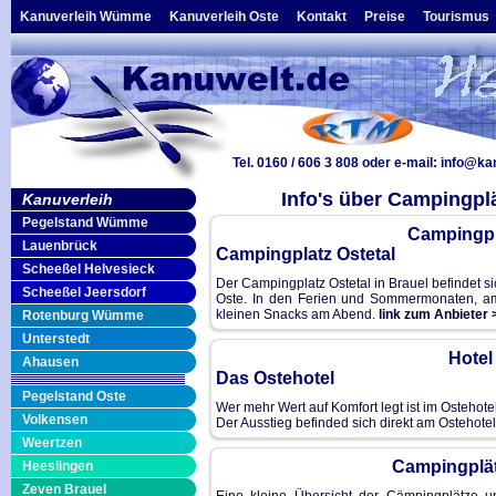
Kanuverleih Wümme
Kanuverleih Oste
Kontakt
Preise
Tourismus
Tel. 0160 / 606 3 808
oder e-mail:
info@ka
Info's über Campingp
Kanuverleih
Pegelstand Wümme
Campingpl
Lauenbrück
Campingplatz Ostetal
Scheeßel Helvesieck
Der Campingplatz Ostetal in Brauel befindet si
Scheeßel Jeersdorf
Oste. In den Ferien und Sommermonaten, a
kleinen Snacks am Abend.
link zum Anbieter 
Rotenburg Wümme
Unterstedt
Hotel
Ahausen
Das Ostehotel
Pegelstand Oste
Wer mehr Wert auf Komfort legt ist im Ostehot
Volkensen
Der Ausstieg befinded sich direkt am Ostehotel
Weertzen
Campingplä
Heeslingen
Zeven Brauel