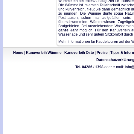
Wümme ein beliebtes Ausflugsziel für Touris
Die Wümme ist im ersten Teilabschnitt zwisch
und kurvenreich, fließt Sie dann gemächlic
zu münden. Die Wümme dürfte sogar Natur
Posthausen, schon mal aufgefallen sein. 
überschwemmten Wümmewiesen Zugvögeln
Brutgebieten. Bei ausreichendem Wasserst
ganze Jahr
möglich. Für den Kanuverleih a
Wasserlage und sehr gutem Sitzkomfort durch 
Mehr Informationen für Paddeltouren auf der
Home
|
Kanuverleih Wümme
|
Kanuverleih Oste
|
Preise
|
Tipps & Infor
Datenschutzerklärun
Tel. 04286 / 1398
oder e-mail:
info