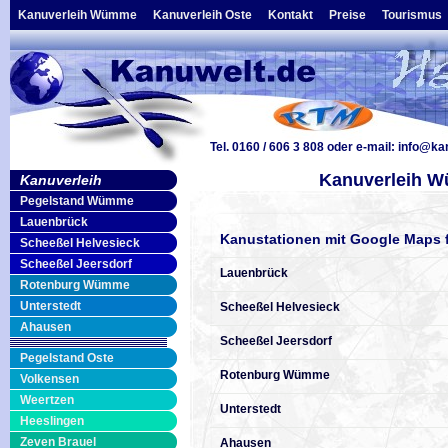
Kanuverleih Wümme
Kanuverleih Oste
Kontakt
Preise
Tourismus
Tel. 0160 / 606 3 808
oder e-mail:
info@ka
Kanuverleih W
Kanuverleih
Pegelstand Wümme
Lauenbrück
Kanustationen mit Google Maps 
Scheeßel Helvesieck
Scheeßel Jeersdorf
Lauenbrück
Rotenburg Wümme
Unterstedt
Scheeßel Helvesieck
Ahausen
Scheeßel Jeersdorf
Pegelstand Oste
Rotenburg Wümme
Volkensen
Weertzen
Unterstedt
Heeslingen
Zeven Brauel
Ahausen