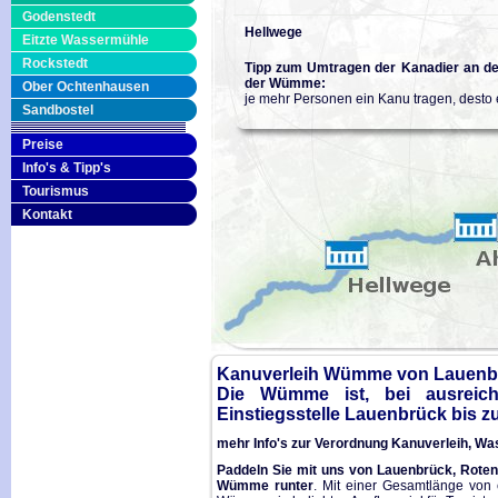
Godenstedt
Hellwege
Eitzte Wassermühle
Rockstedt
Tipp zum Umtragen der Kanadier an d
der Wümme:
Ober Ochtenhausen
je mehr Personen ein Kanu tragen, desto 
Sandbostel
Preise
Info's & Tipp's
Tourismus
Kontakt
Kanuverleih Wümme von Lauenbr
Die Wümme ist, bei ausreich
Einstiegsstelle Lauenbrück bis z
mehr Info's zur Verordnung Kanuverleih, 
Paddeln Sie mit uns von Lauenbrück, Roten
Wümme runter
. Mit einer Gesamtlänge von 