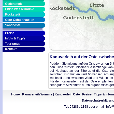
Godenstedt
Eitzte Wassermühle
Rockstedt
Ober Ochtenhausen
Sandbostel
Preise
Info's & Tipp's
Tourismus
Kontakt
Kanuverleih auf der Oste zwisch
Paddeln Sie mit uns auf der Oste zwischen Si
den Fluss "runter". Mit einer Gesamtlänge von
bei Neuhaus an der Elbe zeigt die Oste viel
zwischen Kuhmühlen und Volkensen schlänge
wechselt dann zwischen Wald und Wiese um be
Für den Kanuverleih auf der Oste empfehlen 
sehr gutem Sitzkomfort durch ergonomisch gef
Home
|
Kanuverleih Wümme
|
Kanuverleih Oste
|
Preise
|
Tipps & Infor
Datenschutzerklärun
Tel. 04286 / 1398
oder e-mail:
info