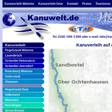
Kanuverleih Wümme
Kanuverleih Oste
Kontakt
Preise
Tourismus
Tel. 0160 / 606 3 808
oder e-mail:
info@ka
Kanuverleih auf
Kanuverleih
Pegelstand Wümme
Lauenbrück
Scheeßel Helvesieck
Scheeßel Jeersdorf
Rotenburg Wümme
Unterstedt
Ahausen
Pegelstand Oste
Volkensen
Weertzen
Heeslingen
Zeven Brauel