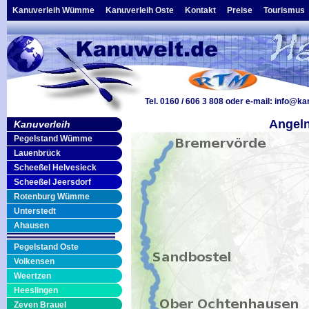
Kanuverleih Wümme
Kanuverleih Oste
Kontakt
Preise
Tourismus
Tel. 0160 / 606 3 808
oder e-mail:
info@ka
Angeln
Kanuverleih
Pegelstand Wümme
Lauenbrück
Scheeßel Helvesieck
Scheeßel Jeersdorf
Rotenburg Wümme
Unterstedt
Ahausen
Pegelstand Oste
Volkensen
Weertzen
Heeslingen
Zeven Brauel