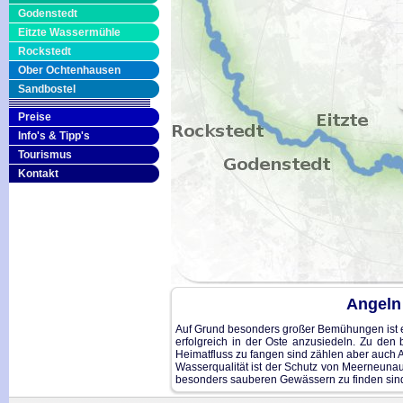
Godenstedt
Eitzte Wassermühle
Rockstedt
Ober Ochtenhausen
Sandbostel
Preise
Info's & Tipp's
Tourismus
Kontakt
Angeln 
Auf Grund besonders großer Bemühungen ist e
erfolgreich in der Oste anzusiedeln. Zu de
Heimatfluss zu fangen sind zählen aber auch A
Wasserqualität ist der Schutz von Meerneun
besonders sauberen Gewässern zu finden sin