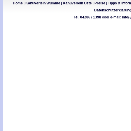
Home
|
Kanuverleih Wümme
|
Kanuverleih Oste
|
Preise
|
Tipps & Infor
Datenschutzerklärun
Tel. 04286 / 1398
oder e-mail:
info