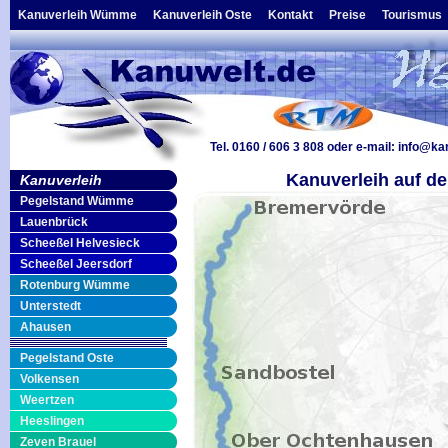
Kanuverleih Wümme
Kanuverleih Oste
Kontakt
Preise
Tourismus
Tel. 0160 / 606 3 808
oder e-mail:
info@ka
Kanuverleih auf de
Kanuverleih
Pegelstand Wümme
Lauenbrück
Scheeßel Helvesieck
Scheeßel Jeersdorf
Rotenburg Wümme
Unterstedt
Ahausen
Pegelstand Oste
Volkensen
Weertzen
Heeslingen
Zeven Brauel