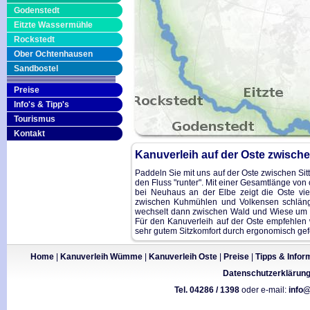
Godenstedt
Eitzte Wassermühle
Rockstedt
Ober Ochtenhausen
Sandbostel
Preise
Info's & Tipp's
Tourismus
Kontakt
Kanuverleih auf der Oste zwisch
Paddeln Sie mit uns auf der Oste zwischen Si
den Fluss "runter". Mit einer Gesamtlänge von
bei Neuhaus an der Elbe zeigt die Oste viel
zwischen Kuhmühlen und Volkensen schlänge
wechselt dann zwischen Wald und Wiese um be
Für den Kanuverleih auf der Oste empfehlen 
sehr gutem Sitzkomfort durch ergonomisch gef
Home
|
Kanuverleih Wümme
|
Kanuverleih Oste
|
Preise
|
Tipps & Infor
Datenschutzerklärun
Tel. 04286 / 1398
oder e-mail:
info